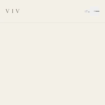
VIV
IT
▾