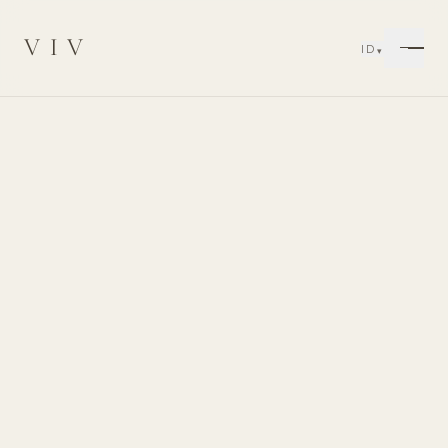
VIV
ID
▾